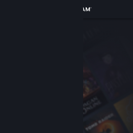
Inloggen
Winkel
Community
Over
Ondersteuning
Taal wijzigen
Download de mobiele Steam-app
Desktopwebsite weergeven