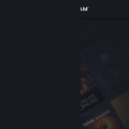
Inloggen
Winkel
Community
Over
Ondersteuning
Taal wijzigen
Download de mobiele Steam-app
Desktopwebsite weergeven