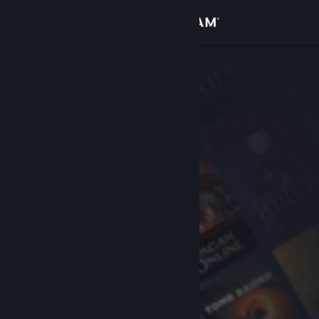
Inloggen
Winkel
Community
Over
Ondersteuning
Taal wijzigen
Download de mobiele Steam-app
Desktopwebsite weergeven