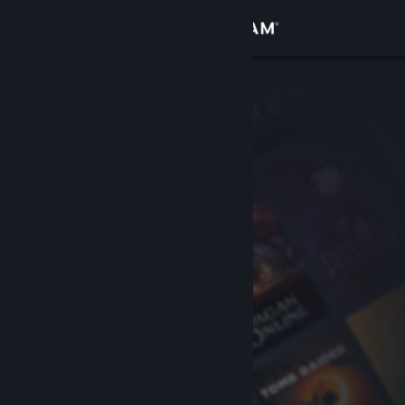
Inloggen
Winkel
Community
Over
Ondersteuning
Taal wijzigen
Download de mobiele Steam-app
Desktopwebsite weergeven