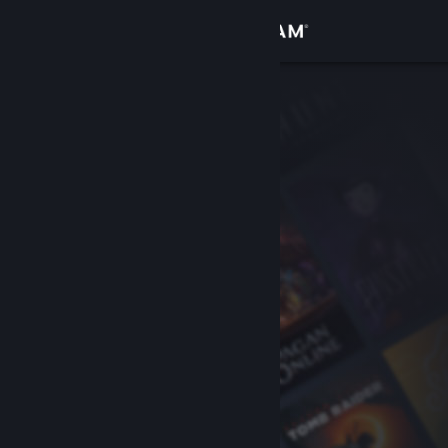
Inloggen
Winkel
Community
Over
Ondersteuning
Taal wijzigen
Download de mobiele Steam-app
Desktopwebsite weergeven