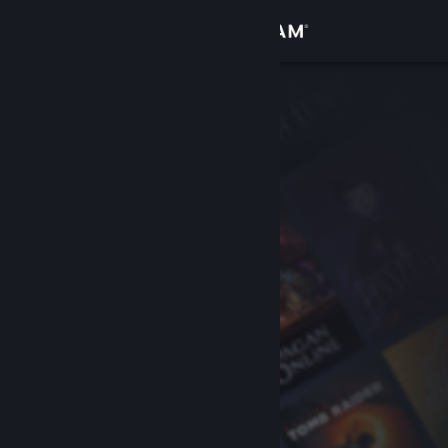
Inloggen
Winkel
Community
Over
Ondersteuning
Taal wijzigen
Download de mobiele Steam-app
Desktopwebsite weergeven