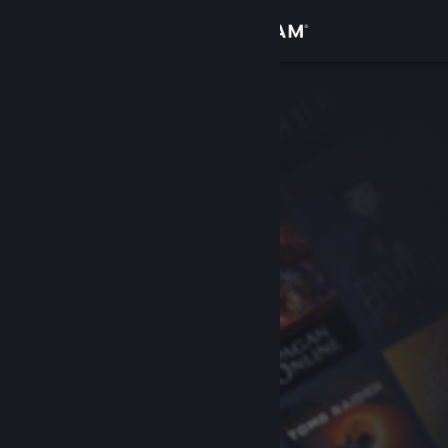
Inloggen
Winkel
Community
Over
Ondersteuning
Taal wijzigen
Download de mobiele Steam-app
Desktopwebsite weergeven