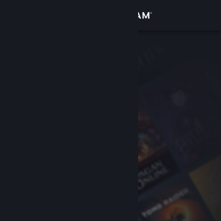
Inloggen
Winkel
Community
Over
Ondersteuning
Taal wijzigen
Download de mobiele Steam-app
Desktopwebsite weergeven