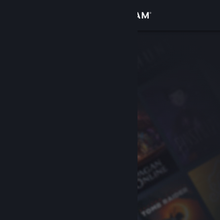
Inloggen
Winkel
Community
Over
Ondersteuning
Taal wijzigen
Download de mobiele Steam-app
Desktopwebsite weergeven