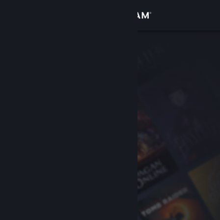
Inloggen
Winkel
Community
Over
Ondersteuning
Taal wijzigen
Download de mobiele Steam-app
Desktopwebsite weergeven