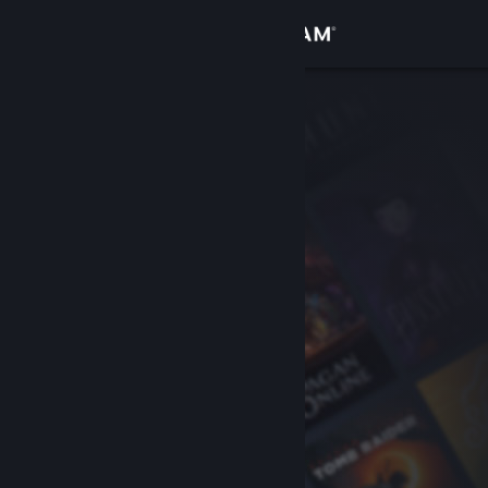
Inloggen
Winkel
Community
Over
Ondersteuning
Taal wijzigen
Download de mobiele Steam-app
Desktopwebsite weergeven