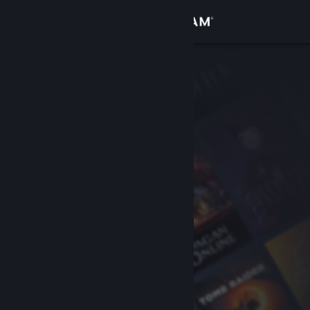
Inloggen
Winkel
Community
Over
Ondersteuning
Taal wijzigen
Download de mobiele Steam-app
Desktopwebsite weergeven