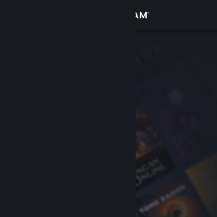
Inloggen
Winkel
Community
Over
Ondersteuning
Taal wijzigen
Download de mobiele Steam-app
Desktopwebsite weergeven