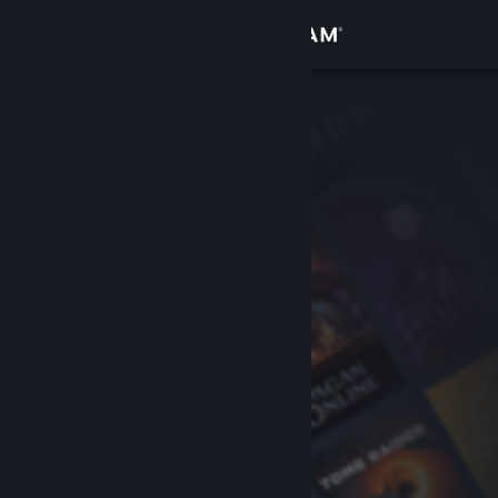
Inloggen
Winkel
Community
Over
Ondersteuning
Taal wijzigen
Download de mobiele Steam-app
Desktopwebsite weergeven