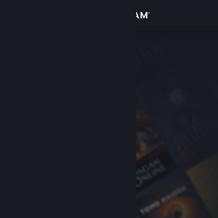
Inloggen
Winkel
Community
Over
Ondersteuning
Taal wijzigen
Download de mobiele Steam-app
Desktopwebsite weergeven