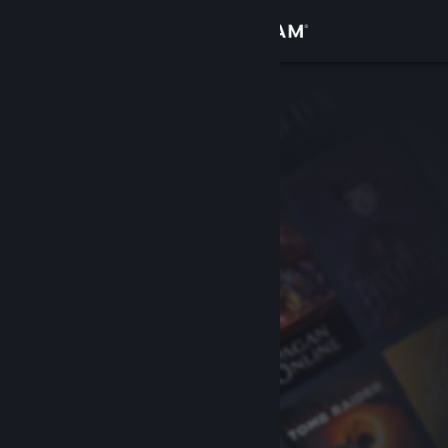
Inloggen
Winkel
Community
Over
Ondersteuning
Taal wijzigen
Download de mobiele Steam-app
Desktopwebsite weergeven