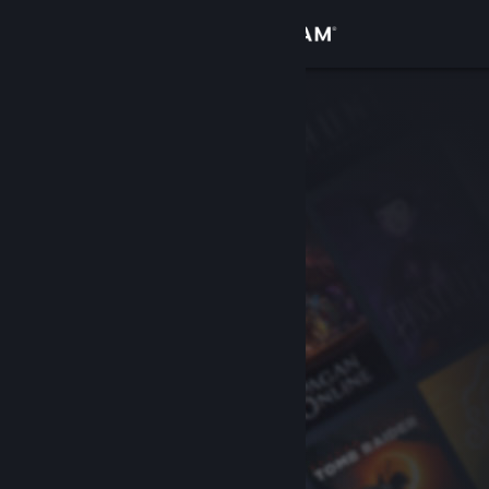
Inloggen
Winkel
Community
Over
Ondersteuning
Taal wijzigen
Download de mobiele Steam-app
Desktopwebsite weergeven