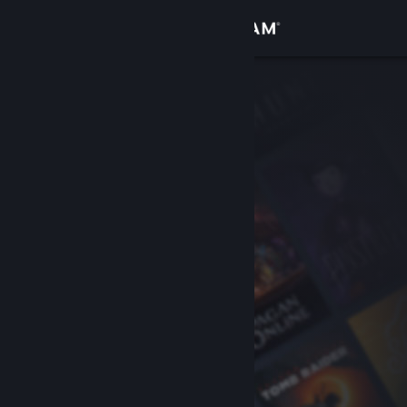
Inloggen
Winkel
Community
Over
Ondersteuning
Taal wijzigen
Download de mobiele Steam-app
Desktopwebsite weergeven