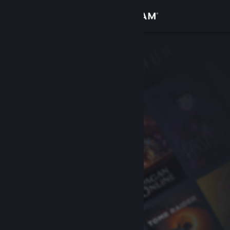
Inloggen
Winkel
Community
Over
Ondersteuning
Taal wijzigen
Download de mobiele Steam-app
Desktopwebsite weergeven