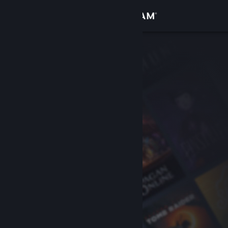
Inloggen
Winkel
Community
Over
Ondersteuning
Taal wijzigen
Download de mobiele Steam-app
Desktopwebsite weergeven