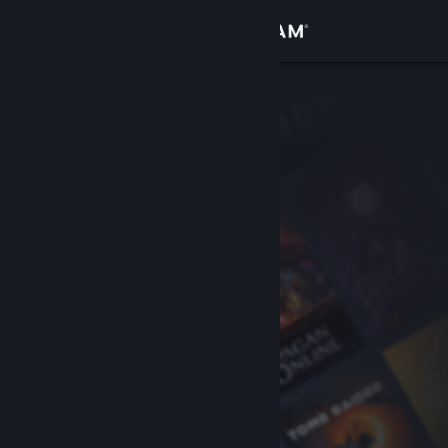
Inloggen
Winkel
Community
Over
Ondersteuning
Taal wijzigen
Download de mobiele Steam-app
Desktopwebsite weergeven