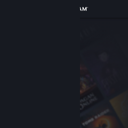
Inloggen
Winkel
Community
Over
Ondersteuning
Taal wijzigen
Download de mobiele Steam-app
Desktopwebsite weergeven