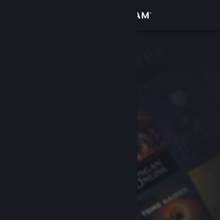
Inloggen
Winkel
Community
Over
Ondersteuning
Taal wijzigen
Download de mobiele Steam-app
Desktopwebsite weergeven