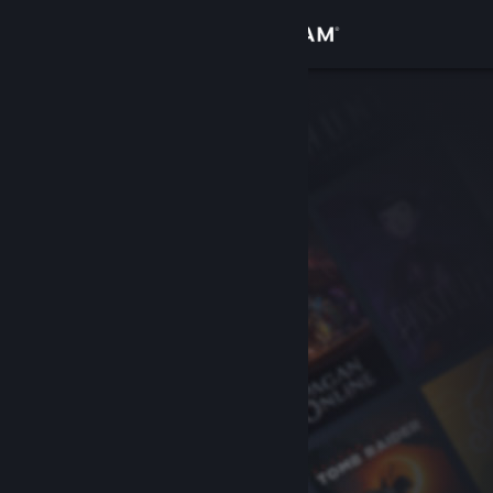
Inloggen
Winkel
Community
Over
Ondersteuning
Taal wijzigen
Download de mobiele Steam-app
Desktopwebsite weergeven