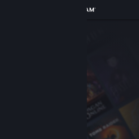
Inloggen
Winkel
Community
Over
Ondersteuning
Taal wijzigen
Download de mobiele Steam-app
Desktopwebsite weergeven