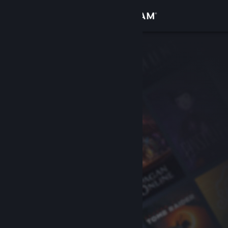
Inloggen
Winkel
Community
Over
Ondersteuning
Taal wijzigen
Download de mobiele Steam-app
Desktopwebsite weergeven