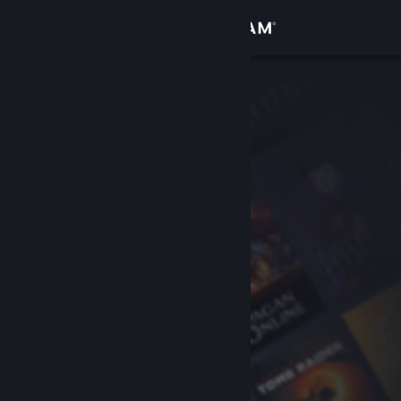
Inloggen
Winkel
Community
Over
Ondersteuning
Taal wijzigen
Download de mobiele Steam-app
Desktopwebsite weergeven