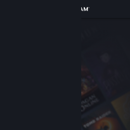
Inloggen
Winkel
Community
Over
Ondersteuning
Taal wijzigen
Download de mobiele Steam-app
Desktopwebsite weergeven