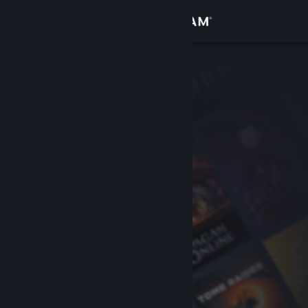
Inloggen
Winkel
Community
Over
Ondersteuning
Taal wijzigen
Download de mobiele Steam-app
Desktopwebsite weergeven