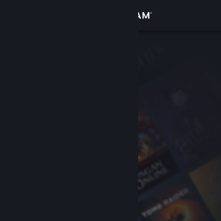
Inloggen
Winkel
Community
Over
Ondersteuning
Taal wijzigen
Download de mobiele Steam-app
Desktopwebsite weergeven