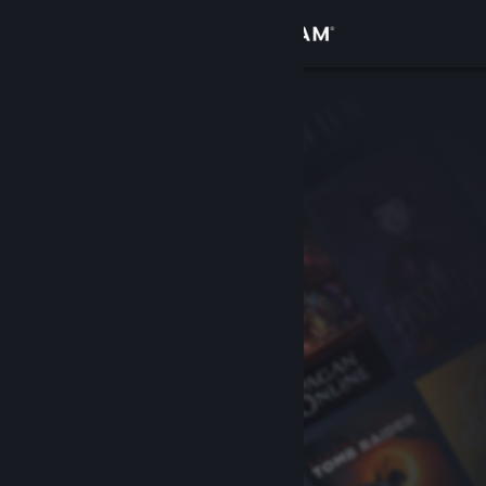
Inloggen
Winkel
Community
Over
Ondersteuning
Taal wijzigen
Download de mobiele Steam-app
Desktopwebsite weergeven