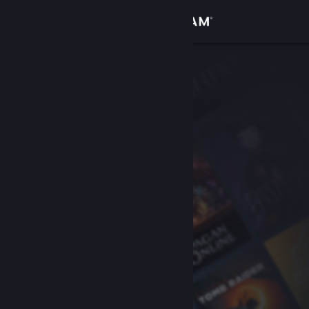
Inloggen
Winkel
Community
Over
Ondersteuning
Taal wijzigen
Download de mobiele Steam-app
Desktopwebsite weergeven