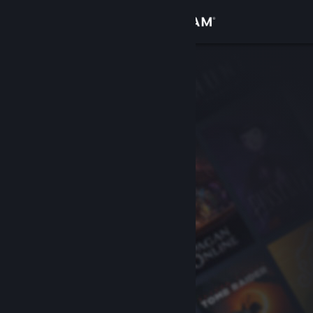
Inloggen
Winkel
Community
Over
Ondersteuning
Taal wijzigen
Download de mobiele Steam-app
Desktopwebsite weergeven