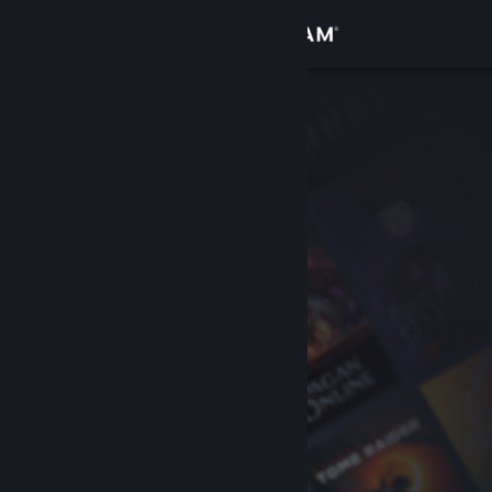
Inloggen
Winkel
Community
Over
Ondersteuning
Taal wijzigen
Download de mobiele Steam-app
Desktopwebsite weergeven