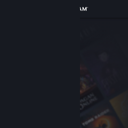
Inloggen
Winkel
Community
Over
Ondersteuning
Taal wijzigen
Download de mobiele Steam-app
Desktopwebsite weergeven