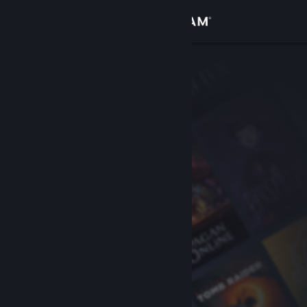
Inloggen
Winkel
Community
Over
Ondersteuning
Taal wijzigen
Download de mobiele Steam-app
Desktopwebsite weergeven