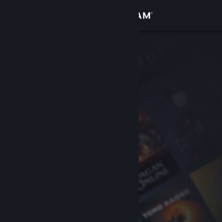
Inloggen
Winkel
Community
Over
Ondersteuning
Taal wijzigen
Download de mobiele Steam-app
Desktopwebsite weergeven