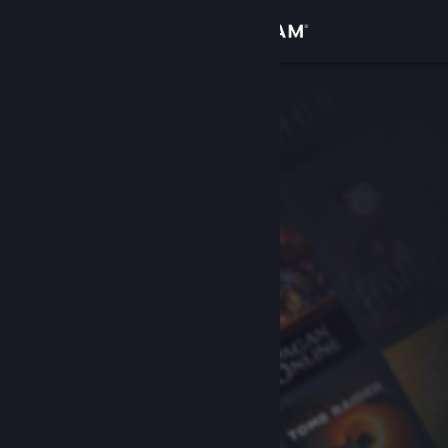
Inloggen
Winkel
Community
Over
Ondersteuning
Taal wijzigen
Download de mobiele Steam-app
Desktopwebsite weergeven