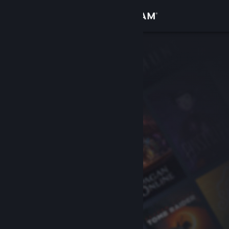
Inloggen
Winkel
Community
Over
Ondersteuning
Taal wijzigen
Download de mobiele Steam-app
Desktopwebsite weergeven