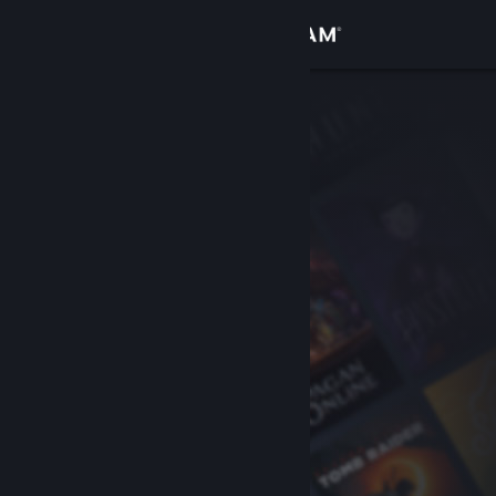
Inloggen
Winkel
Community
Over
Ondersteuning
Taal wijzigen
Download de mobiele Steam-app
Desktopwebsite weergeven