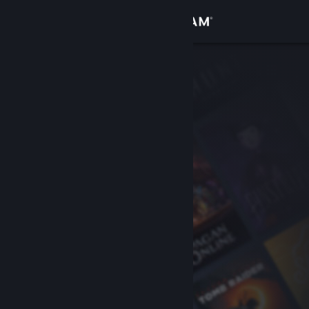
Inloggen
Winkel
Community
Over
Ondersteuning
Taal wijzigen
Download de mobiele Steam-app
Desktopwebsite weergeven