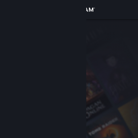
Inloggen
Winkel
Community
Over
Ondersteuning
Taal wijzigen
Download de mobiele Steam-app
Desktopwebsite weergeven