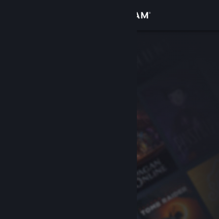
Inloggen
Winkel
Community
Over
Ondersteuning
Taal wijzigen
Download de mobiele Steam-app
Desktopwebsite weergeven