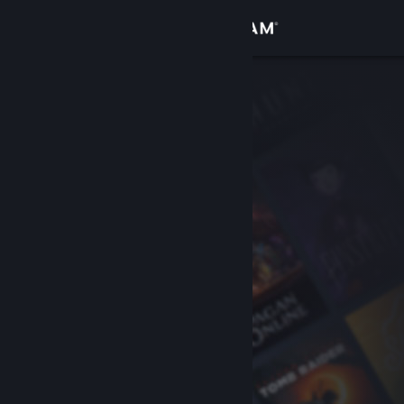
Inloggen
Winkel
Community
Over
Ondersteuning
Taal wijzigen
Download de mobiele Steam-app
Desktopwebsite weergeven