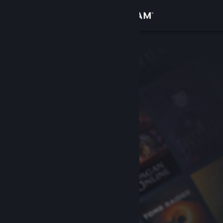
Inloggen
Winkel
Community
Over
Ondersteuning
Taal wijzigen
Download de mobiele Steam-app
Desktopwebsite weergeven