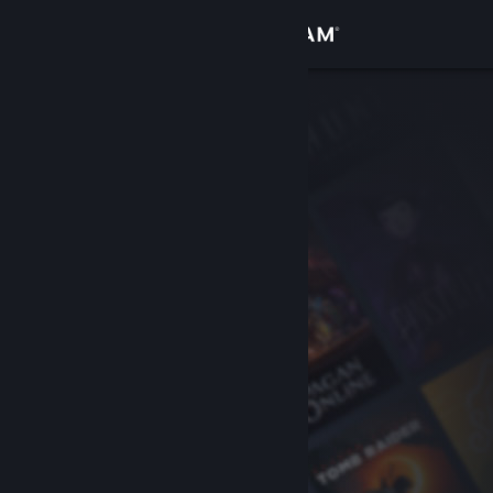
Inloggen
Winkel
Community
Over
Ondersteuning
Taal wijzigen
Download de mobiele Steam-app
Desktopwebsite weergeven