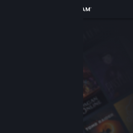
Inloggen
Winkel
Community
Over
Ondersteuning
Taal wijzigen
Download de mobiele Steam-app
Desktopwebsite weergeven