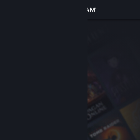
Inloggen
Winkel
Community
Over
Ondersteuning
Taal wijzigen
Download de mobiele Steam-app
Desktopwebsite weergeven