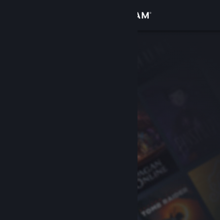
Inloggen
Winkel
Community
Over
Ondersteuning
Taal wijzigen
Download de mobiele Steam-app
Desktopwebsite weergeven