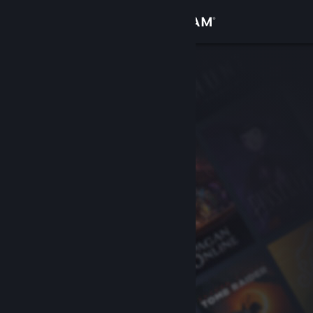
Inloggen
Winkel
Community
Over
Ondersteuning
Taal wijzigen
Download de mobiele Steam-app
Desktopwebsite weergeven